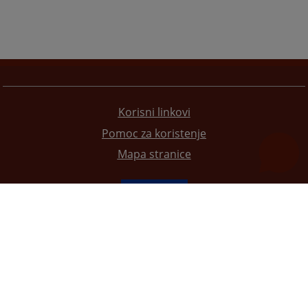
Korisni linkovi
Pomoc za koristenje
Mapa stranice
Redizajn web stranice je finansirala Evropska unija. Za njen sadržaj isključivo je odgovorno
Visoko sudsko i tužilačko vijeće BiH i ona ne odražava nužno stavove Evropske unije.