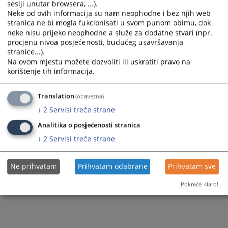
sesiji unutar browsera, ...).
and
and
Neke od ovih informacija su nam neophodne i bez njih web
select
select
stranica ne bi mogla fukcionisati u svom punom obimu, dok
a
a
neke nisu prijeko neophodne a služe za dodatne stvari (npr.
date.
date.
procjenu nivoa posjećenosti, budućeg usavršavanja
Press
Press
stranice...).
the
the
Na ovom mjestu možete dozvoliti ili uskratiti pravo na
question
question
korištenje tih informacija.
mark
mark
key
key
to
to
Translation
(obavezna)
get
get
↓
2
Servisi treće strane
the
the
keyboard
keyboard
Analitika o posjećenosti stranica
shortcuts
shortcuts
↓
2
Servisi treće strane
for
for
changing
changing
dates.
dates.
Ne prihvatam
Prihvatam odabrane
Prihvatam sve
Pokreće Klaro!