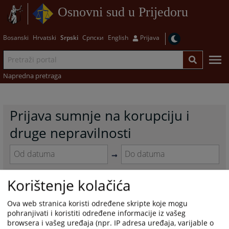
Osnovni sud u Prijedoru
Bosanski
Hrvatski
Srpski
Српски
English
Prijava
Napredna pretraga
Prijava sumnje na korupciju i
druge nepravilnosti
Navigate
Navigate
forward
forward
Korištenje kolačića
to
to
0 - 0 / 0
interact
interact
Ova web stranica koristi određene skripte koje mogu
with
with
1
pohranjivati i koristiti određene informacije iz vašeg
the
the
browsera i vašeg uređaja (npr. IP adresa uređaja, varijable o
calendar
calendar