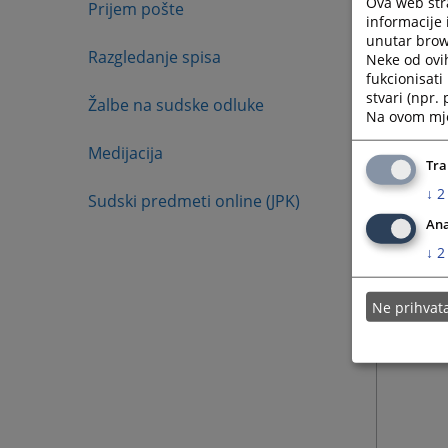
Ova web stra
Prijem pošte
informacije 
unutar brows
Razgledanje spisa
Neke od ovi
fukcionisat
stvari (npr.
Žalbe na sudske odluke
Na ovom mjes
Medijacija
Tra
↓
2
Sudski predmeti online (JPK)
Ana
↓
2
Ne prihva