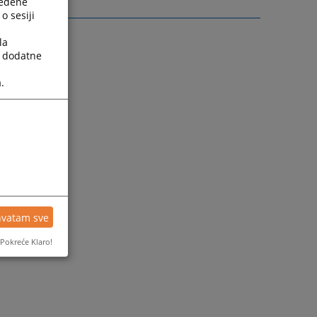
ređene
o sesiji
la
a dodatne
.
hvatam sve
Pokreće Klaro!