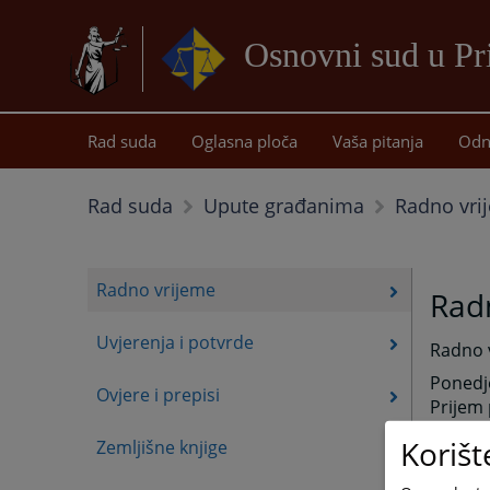
Osnovni sud u Pr
Rad suda
Oglasna ploča
Vaša pitanja
Odn
Radno vri
Rad suda
Upute građanima
Radno vrijeme
Rad
Uvjerenja i potvrde
Radno 
Pone
Ovjere i prepisi
Pri
Ov
Korišt
Zemljišne knjige
Sudska
Pa