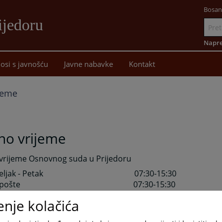
Bosan
ijedoru
Idi
na
Napre
sadržaj
osi s javnošću
Javne nabavke
Kontakt
jeme
no vrijeme
vrijeme Osnovnog suda u Prijedoru
djeljak - Petak 07:30-15:30
jem pošte 07:30-15:30
jere 07:30-15:30
enje kolačića
 pisarnica/upisnik – rad sa strankama 07:30-15:30
uza 10:00-10:30