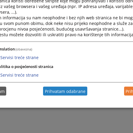
nica koristi određene skripte koje mogu pohranjivati i koristiti od
iz vašeg browsera i vašeg uređaja (npr. IP adresa uređaja, varijable 
era, ...).
h informacija su nam neophodne i bez njih web stranica ne bi mog
i u svom punom obimu, dok neke nisu prijeko neophodne a služe z
 procjenu nivoa posjećenosti, budućeg usavršavanja stranice...).
tu možete dozvoliti ili uskratiti pravo na korištenje tih informacija
nslation
(obavezna)
Servisi treće strane
litika o posjećenosti stranica
Servisi treće strane
tam
Prihvatam odabrane
Pri