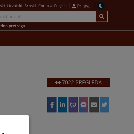
ski
Hrvatski
Srpski
Српски
English
Prijava
dna pretraga
7022
PREGLEDA