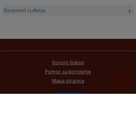
Raspored suđenja
Korisni linkovi
Pomoc za koristenje
Mapa stranice
Redizajn web stranice je finansirala Evropska unija. Za njen sadržaj isključivo je odgovorno
Visoko sudsko i tužilačko vijeće BiH i ona ne odražava nužno stavove Evropske unije.