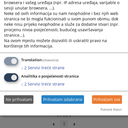
browsera i vašeg uređaja (npr. IP adresa uređaja, varijable o
sesiji unutar browsera, ...).
Neke od ovih informacija su nam neophodne i bez njih web
stranica ne bi mogla fukcionisati u svom punom obimu, dok
neke nisu prijeko neophodne a služe za dodatne stvari (npr.
procjenu nivoa posjećenosti, budućeg usavršavanja
stranice...).
Na ovom mjestu možete dozvoliti ili uskratiti pravo na
korištenje tih informacija.
Translation
(obavezna)
↓
2
Servisi treće strane
Analitika o posjećenosti stranica
↓
2
Servisi treće strane
Ne prihvatam
Prihvatam odabrane
Prihvatam sve
Pokreće Klaro!
1 - 1 / 1
1