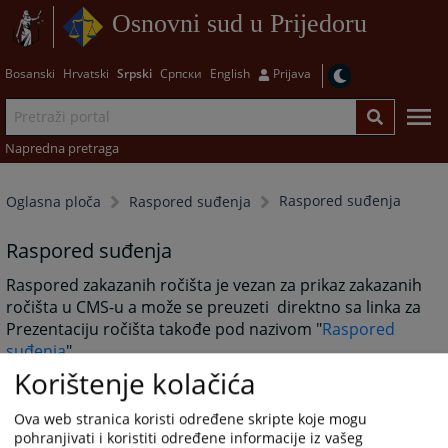
Osnovni sud u Prijedoru
Bosanski
Hrvatski
Srpski
Српски
English
Prijava
Napredna pretraga
Raspored suđenja
Oglasna ploča
Raspored suđenja
Raspored suđenja
Raspored zakazanih ročišta je vezan za prikaz zakazanih
ročišta u CMS-u a može se preuzeti direktno sa linka za
Prezentaciju ročišta takođe pod nazivom "
Raspored
suđenja
".
Korištenje kolačića
Ova web stranica koristi određene skripte koje mogu
5979
PREGLEDA
pohranjivati i koristiti određene informacije iz vašeg