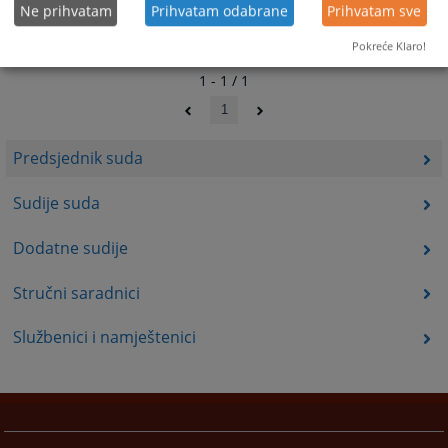
Ne prihvatam
Prihvatam odabrane
Prihvatam sve
Pokreće Klaro!
1 - 1 / 1
1
Predsjednik suda
Sudije suda
Dodatne sudije
Stručni saradnici
Službenici i namještenici