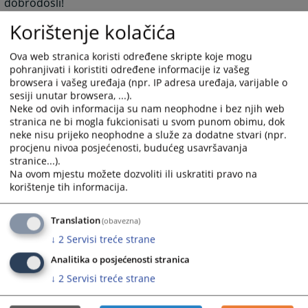
dobrodošli!
S poštovanjem,
Korištenje kolačića
Predsjednik Osnovnog suda u Prijedoru
Danijela Elenkov
Ova web stranica koristi određene skripte koje mogu
pohranjivati i koristiti određene informacije iz vašeg
browsera i vašeg uređaja (npr. IP adresa uređaja, varijable o
11643
PREGLEDA
sesiji unutar browsera, ...).
Neke od ovih informacija su nam neophodne i bez njih web
stranica ne bi mogla fukcionisati u svom punom obimu, dok
neke nisu prijeko neophodne a služe za dodatne stvari (npr.
procjenu nivoa posjećenosti, budućeg usavršavanja
stranice...).
Na ovom mjestu možete dozvoliti ili uskratiti pravo na
korištenje tih informacija.
Translation
(obavezna)
↓
2
Servisi treće strane
Analitika o posjećenosti stranica
↓
2
Servisi treće strane