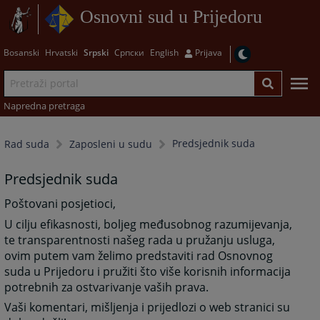
Osnovni sud u Prijedoru
Bosanski
Hrvatski
Srpski
Српски
English
Prijava
Napredna pretraga
Predsjednik suda
Rad suda
Zaposleni u sudu
Predsjednik suda
Poštovani posjetioci,
U cilju efikasnosti, boljeg međusobnog razumijevanja,
te transparentnosti našeg rada u pružanju usluga,
ovim putem vam želimo predstaviti rad Osnovnog
suda u Prijedoru i pružiti što više korisnih informacija
potrebnih za ostvarivanje vaših prava.
Vaši komentari, mišljenja i prijedlozi o web stranici su