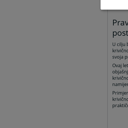
Prav
pos
U cilju
krivičn
svoja p
Ovaj le
objašnj
krivičn
namije
Primjen
krivičn
praktič