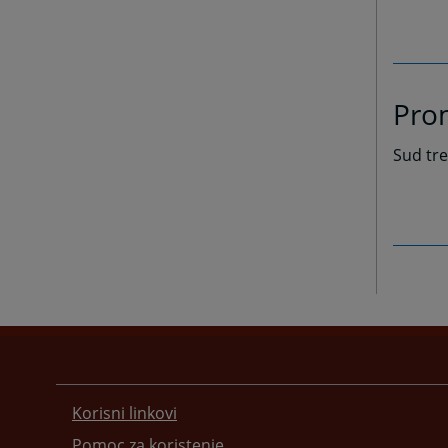
Prom
Sud tre
Korisni linkovi
Pomoc za koristenje