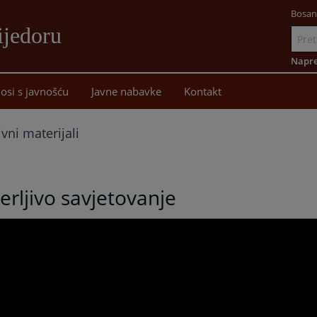
Bosan
ijedoru
Idi
na
Napre
sadržaj
osi s javnošću
Javne nabavke
Kontakt
vni materijali
erljivo savjetovanje