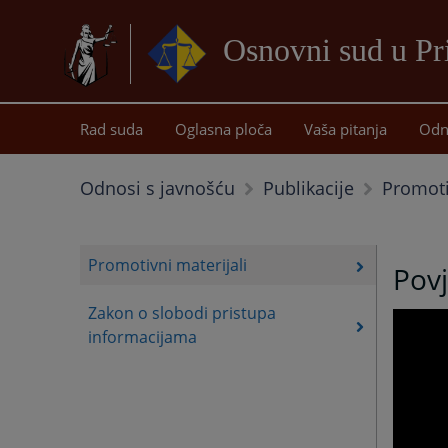
Osnovni sud u Pr
Rad suda
Oglasna ploča
Vaša pitanja
Odn
Promoti
Odnosi s javnošću
Publikacije
Promotivni materijali
Povj
Zakon o slobodi pristupa
informacijama