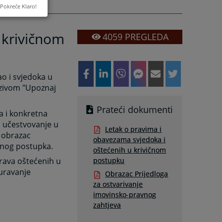
Pokreće Klaro!
u krivičnom
4059
PREGLEDA
ao i svjedoka u
azivom "Upoznaj
Prateći dokumenti
a i konkretna
o učestvovanje u
Letak o pravima i
 obrazac
obavezama svjedoka i
čnog postupka.
oštećenih u krivičnom
prava oštećenih u
postupku
guravanje
Obrazac Prijedloga
za ostvarivanje
imovinsko-pravnog
zahtjeva