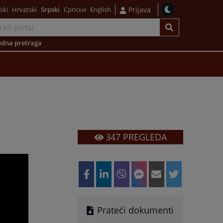
ski
Hrvatski
Srpski
Српски
English
Prijava
dna pretraga
347
PREGLEDA
Prateći dokumenti