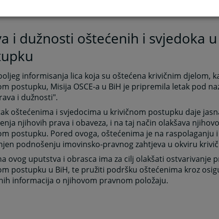
a i dužnosti oštećenih i svjedoka 
tupku
 boljeg informisanja lica koja su oštećena krivičnim djelom, k
om postupku, Misija OSCE-a u BiH je pripremila letak pod n
rava i dužnosti".
tak oštećenima i svjedocima u krivičnom postupku daje jasn
enja njihovih prava i obaveza, i na taj način olakšava njihov
om postupku. Pored ovoga, oštećenima je na raspolaganju i
njen podnošenju imovinsko-pravnog zahtjeva u okviru krivi
a ovog uputstva i obrasca ima za cilj olakšati ostvarivanje 
om postupku u BiH, te pružiti podršku oštećenima kroz osi
nih informacija o njihovom pravnom položaju.