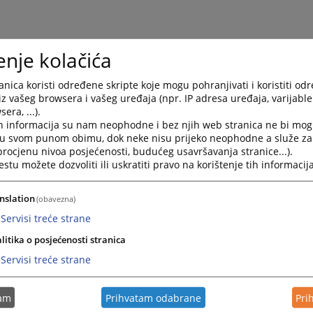
enje kolačića
nica koristi određene skripte koje mogu pohranjivati i koristiti od
č o postupku pristupa informacij
iz vašeg browsera i vašeg uređaja (npr. IP adresa uređaja, varijable 
era, ...).
ovnom sudu u Prijedoru
h informacija su nam neophodne i bez njih web stranica ne bi mog
i u svom punom obimu, dok neke nisu prijeko neophodne a služe z
 procjenu nivoa posjećenosti, budućeg usavršavanja stranice...).
 stranici možete preuzeti Vodič o postupku pristupa inform
tu možete dozvoliti ili uskratiti pravo na korištenje tih informacija
ar u Osnovnom sudu u Prijedoru.
nslation
(obavezna)
Servisi treće strane
litika o posjećenosti stranica
Servisi treće strane
tam
Prihvatam odabrane
Pri