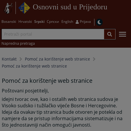
Osnovni sud u Prijedoru
Bosanski
Hrvatski
Srpski
Српски
English
Prijava
Napredna pretraga
Kontakt
Pomoć za korištenje web stranice
Pomoć za korištenje web stranice
Pomoć za korištenje web stranice
Poštovani posjetitelji,
idejni tvorac ove, kao i ostalih web stranica sudova je
Visoko sudsko i tužilačko vijeće Bosne i Hercegovine.
Ideja da ovakav tip stranica bude otvoren je potekla od
namjere da se pristup informacijama sistematizuje i na
što jednostavniji način omogući javnosti.