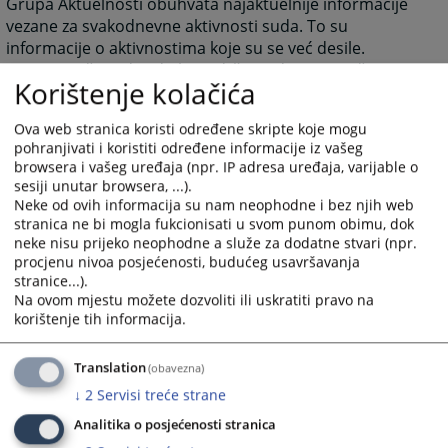
Grupa Aktuelnosti obuhvata najaktuelnije informacije
vezane za svakodnevne aktivnosti suda. To su
informacije o aktivnostima koje su se već desile.
Grupa Riječ predsjednika sadrži pozdravnu riječ
Korištenje kolačića
predsjednika suda kao izraz dobrodošlice i želje za što
boljom međusobnom komunikacijom.
Ova web stranica koristi određene skripte koje mogu
Grupa Najava događaja predstavlja najavu budućih
pohranjivati i koristiti određene informacije iz vašeg
događanja važnih za sud sa datumom događanja.
browsera i vašeg uređaja (npr. IP adresa uređaja, varijable o
Grupa često postavljana pitanja prikazuje pitanja i
sesiji unutar browsera, ...).
odgovore koji su najčešće postavljana sudu, a vezana
Neke od ovih informacija su nam neophodne i bez njih web
su za rad suda ili druge aktivnosti vezane za sam sud.
stranica ne bi mogla fukcionisati u svom punom obimu, dok
neke nisu prijeko neophodne a služe za dodatne stvari (npr.
Grupa Raspored suđenja prikazuje detaljne informacije
procjenu nivoa posjećenosti, budućeg usavršavanja
o suđenjima u sudu za određeni vremenski period.
stranice...).
Grupa Vijesti iz pravosuđa obuhvata informacije koje
Na ovom mjestu možete dozvoliti ili uskratiti pravo na
su vezane za pravosuđe BiH u cjelini.
korištenje tih informacija.
Unutar svih grupa starije novosti i informacije osim
onih koje su na naslovnici nisu zbrisane. Klikom na riječ
Translation
(obavezna)
“više” prebaciti će vas arhivu aktuelnosti ili drugih
↓
2
Servisi treće strane
informacija.
Analitika o posjećenosti stranica
Rad suda