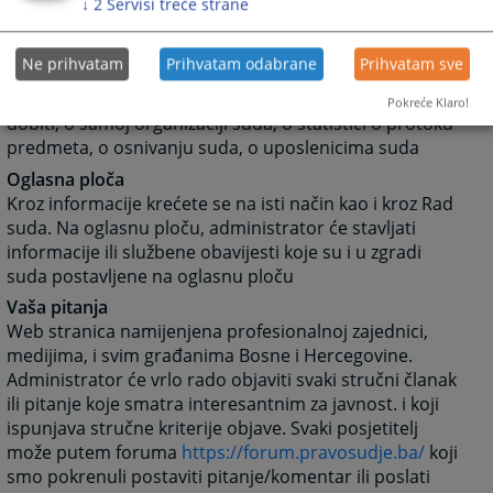
Klikom na Rad suda otvoriti će vam se web stranicama
↓
2
Servisi treće strane
sa svim novostima (arhivom) koje su vezane za rad
suda.
Ne prihvatam
Prihvatam odabrane
Prihvatam sve
Klikom na neku od kategorija možete dobiti
informacije: o dokumentima koje na sudu možete
Pokreće Klaro!
dobiti, o samoj organizaciji suda, o statistici o protoku
predmeta, o osnivanju suda, o uposlenicima suda
Oglasna ploča
Kroz informacije krećete se na isti način kao i kroz Rad
suda. Na oglasnu ploču, administrator će stavljati
informacije ili službene obavijesti koje su i u zgradi
suda postavljene na oglasnu ploču
Vaša pitanja
Web stranica namijenjena profesionalnoj zajednici,
medijima, i svim građanima Bosne i Hercegovine.
Administrator će vrlo rado objaviti svaki stručni članak
ili pitanje koje smatra interesantnim za javnost. i koji
ispunjava stručne kriterije objave. Svaki posjetitelj
može putem foruma
https://forum.pravosudje.ba/
koji
smo pokrenuli postaviti pitanje/komentar ili poslati