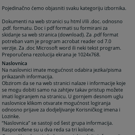
Pojedinačno ćemo objasniti svaku kategoriju izbornika.
Dokumenti na web stranici su html i/ili .doc. odnosno
.pdf. formatu. Doc i pdf formati su formirani za
skidanje sa web stranica (download). Za .pdf format
potreban vam je program acrobat reader od 7.0
verzije. Za .doc Microsoft word ili neki tekst program.
Preporučena rezolucija ekrana je 1024x768.
Naslovnica
Na naslovnici imate mogućnost odabira jezika/pisma
prikazanih informacija.
Obzirom da se na web stranici nalaze i informacije koje
se mogu dobiti samo na zahtjev takav pristup možete
imati logiranjem na stranicu. U gornjem desnom uglu
naslovnice klikom otvarate mogućnost logiranja
odnosno prijave za dodjeljivanje Korisničkog imena i
Lozinke.
“Naslovnica” se sastoji od šest grupa informacija.
Raspoređene su u dva reda sa tri kolone.