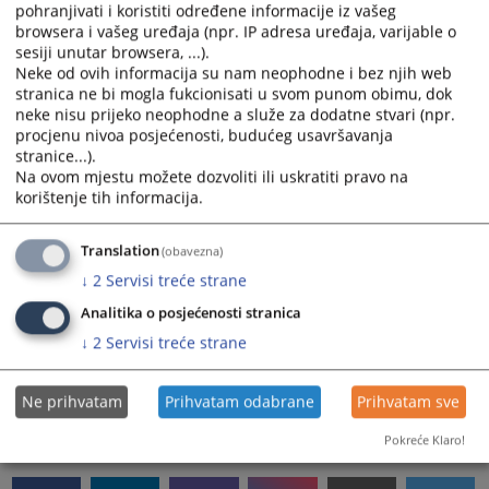
određenog vještaka. U slučaju napredne pretrage
pohranjivati i koristiti određene informacije iz vašeg
browsera i vašeg uređaja (npr. IP adresa uređaja, varijable o
tumača pored lokacije moguće je zadati i željeni jezik.
sesiji unutar browsera, ...).
Poništavanje pretrage:
Neke od ovih informacija su nam neophodne i bez njih web
Sve prethodno zadate uslove pretrage možete poništiti
stranica ne bi mogla fukcionisati u svom punom obimu, dok
klikom na simbol "-" (žute boje), nakon čega možete
neke nisu prijeko neophodne a služe za dodatne stvari (npr.
izbrati nove kriterijume za pretragu.
procjenu nivoa posjećenosti, budućeg usavršavanja
stranice...).
Adresar sadrži podatke o:
Na ovom mjestu možete dozvoliti ili uskratiti pravo na
više od 1500 sudskih vještaka registrovanih u kod
korištenje tih informacija.
nadležnih institucija u entitetima i Brčko distriktu
BiH,
Translation
(obavezna)
više od 700 sudskih tumača registrovanih u kod
↓
2
Servisi treće strane
nadležnih institucija u entitetima
Analitika o posjećenosti stranica
Adresar je dostupan
ovdje
ili na adresi
↓
2
Servisi treće strane
https://www.pravosudje.ba/vstv/faces/jpsvjestaci.jsp?
ins=10001&modul=7694&kat=10507
Ne prihvatam
Prihvatam odabrane
Prihvatam sve
3782
PREGLEDA
Pokreće Klaro!