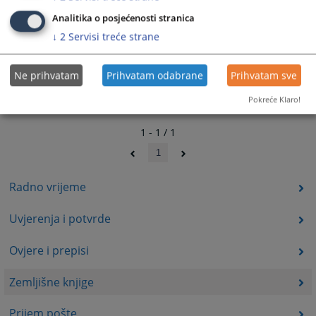
Analitika o posjećenosti stranica
↓
2
Servisi treće strane
Ne prihvatam
Prihvatam odabrane
Prihvatam sve
Pokreće Klaro!
1 - 1 / 1
1
Radno vrijeme
Uvjerenja i potvrde
Ovjere i prepisi
Zemljišne knjige
Prijem pošte