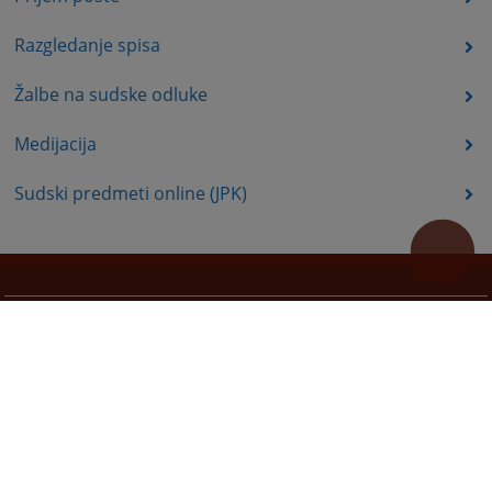
Razgledanje spisa
Žalbe na sudske odluke
Medijacija
Sudski predmeti online (JPK)
Korisni linkovi
Pomoc za koristenje
Mapa stranice