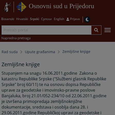
Osnovni sud u Prijedoru
Bosanski
Hrvatski
Srpski
Српски
English
Prijava
Napredna pretraga
Zemljišne knjige
Rad suda
Upute građanima
Zemljišne knjige
Stupanjem na snagu 16.06.2011.godine Zakona o
katastru Republike Srpske ("Službeni glasnik Republike
Srpske" broj 60/11) te na osnovu dopisa Republičke
uprave za geodetske i imovinsko-pravne poslove
Banjaluka, broj 21.01/052-234/10 od 22.06.2011.godine
je izvršena primopredaja zemljišnoknjižne
dokumentacije, sredstava i osoblja dana 28. i
29.06.2011.godine Republičkoj upravi za geodetske i