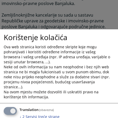
imovinsko-pravne poslove Banjaluka.
Zemljišnoknjižne kancelarije su sada u sastavu
Republičke uprave za geodetske i imovinsko-pravne
poslove Banjaluka i odgovarajuće područne jedinice.
Korištenje kolačića
3619
PREGLEDA
Ova web stranica koristi određene skripte koje mogu
pohranjivati i koristiti određene informacije iz vašeg
browsera i vašeg uređaja (npr. IP adresa uređaja, varijable o
sesiji unutar browsera, ...).
Neke od ovih informacija su nam neophodne i bez njih web
stranica ne bi mogla fukcionisati u svom punom obimu, dok
neke nisu prijeko neophodne a služe za dodatne stvari (npr.
procjenu nivoa posjećenosti, budućeg usavršavanja
stranice...).
Na ovom mjestu možete dozvoliti ili uskratiti pravo na
korištenje tih informacija.
Translation
(obavezna)
↓
2
Servisi treće strane