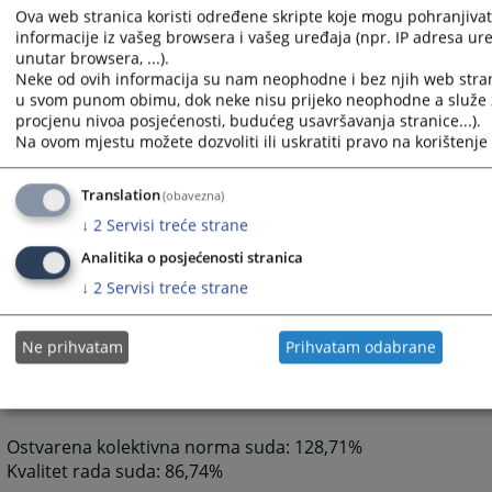
Broj
Broj
Ukupan broj
Ova web stranica koristi određene skripte koje mogu pohranjivati
neriješenih
primljenih
predmeta u
informacije iz vašeg browsera i vašeg uređaja (npr. IP adresa uređ
Vrsta predmeta
unutar browsera, ...).
predmeta sa
predmeta
radu tokom
Neke od ovih informacija su nam neophodne i bez njih web stran
1.1.2017.
tokom 2017.
2017.
u svom punom obimu, dok neke nisu prijeko neophodne a služe z
I
II
III = I + II
procjenu nivoa posjećenosti, budućeg usavršavanja stranice...).
Na ovom mjestu možete dozvoliti ili uskratiti pravo na korištenje 
4994
2793
7787
Parnični referat
Privredni referat
0
0
0
Translation
(obavezna)
568
1068
1636
Krivični referat
↓
2
Servisi treće strane
2651
1283
3934
Izvršni referat
Analitika o posjećenosti stranica
1341
1838
3179
Vanparnični referat
↓
2
Servisi treće strane
Registracija poslovnih
0
0
0
subjekata
Ne prihvatam
Prihvatam odabrane
2649
337
2312
Prekršajno odjeljenje
9294
UKUPNO
9891
19185
Ostvarena kolektivna norma suda: 128,71%
Kvalitet rada suda: 86,74%