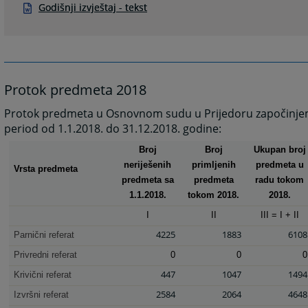
Godišnji izvještaj - tekst
Protok predmeta 2018
Protok predmeta u Osnovnom sudu u Prijedoru započinje
period od 1.1.2018. do 31.12.2018. godine:
Broj
Broj
Ukupan broj
neriješenih
primljenih
predmeta u
Vrsta predmeta
predmeta sa
predmeta
radu tokom
1.1.2018.
tokom 2018.
2018.
I
II
III = I + II
4225
1883
6108
Parnični referat
Privredni referat
0
0
0
447
1047
1494
Krivični referat
2584
2064
4648
Izvršni referat