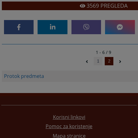
3569
PREGLEDA
1 - 6 / 9
1
2
Protok predmeta
Korisni linkovi
Pomoc za koristenje
Mapa stranice