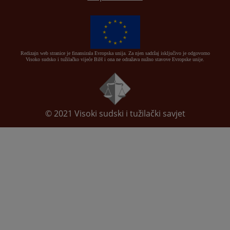
Redizajn web stranice je finansirala Evropska unija. Za njen sadržaj isključivo je odgovorno
Visoko sudsko i tužilačko vijeće BiH i ona ne odražava nužno stavove Evropske unije.
© 2021
Visoki sudski i tužilački savjet