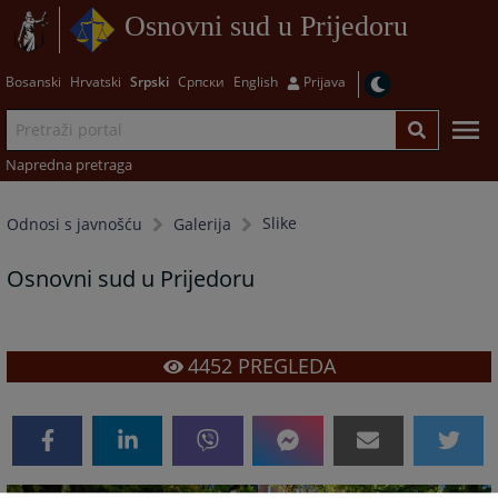
Osnovni sud u Prijedoru
Bosanski
Hrvatski
Srpski
Српски
English
Prijava
Napredna pretraga
Slike
Odnosi s javnošću
Galerija
Osnovni sud u Prijedoru
4452
PREGLEDA