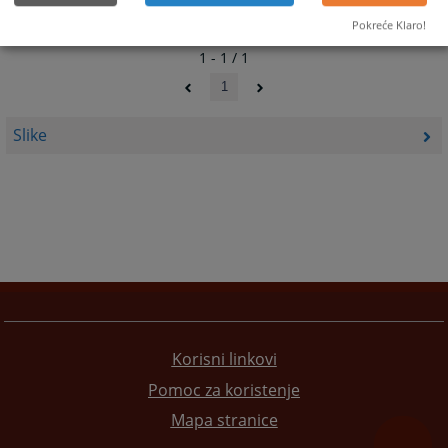
Pokreće Klaro!
1 - 1 / 1
1
Slike
Korisni linkovi
Pomoc za koristenje
Mapa stranice