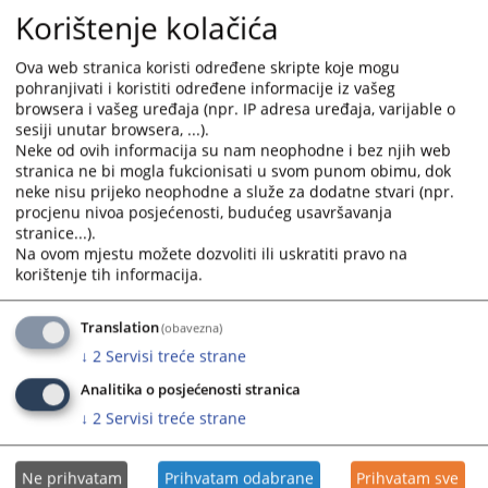
Korištenje kolačića
Ova web stranica koristi određene skripte koje mogu
pohranjivati i koristiti određene informacije iz vašeg
browsera i vašeg uređaja (npr. IP adresa uređaja, varijable o
sesiji unutar browsera, ...).
Neke od ovih informacija su nam neophodne i bez njih web
stranica ne bi mogla fukcionisati u svom punom obimu, dok
neke nisu prijeko neophodne a služe za dodatne stvari (npr.
procjenu nivoa posjećenosti, budućeg usavršavanja
stranice...).
Na ovom mjestu možete dozvoliti ili uskratiti pravo na
korištenje tih informacija.
Translation
(obavezna)
↓
2
Servisi treće strane
Osnovni sud u Prijedoru
Analitika o posjećenosti stranica
↓
2
Servisi treće strane
Ne prihvatam
Prihvatam odabrane
Prihvatam sve