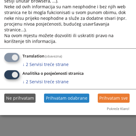
sesiji unutar browsera, ...).
Zapamti me
Neke od ovih informacija su nam neophodne i bez njih web
stranica ne bi mogla fukcionisati u svom punom obimu, dok
neke nisu prijeko neophodne a služe za dodatne stvari (npr.
Prijava
procjenu nivoa posjećenosti, budućeg usavršavanja
stranice...).
Na ovom mjestu možete dozvoliti ili uskratiti pravo na
Zaboravili ste lozinku?
korištenje tih informacija.
Želite postati član?
Translation
(obavezna)
↓
2
Servisi treće strane
Analitika o posjećenosti stranica
↓
2
Servisi treće strane
Ne prihvatam
Prihvatam odabrane
Prihvatam sve
Pokreće Klaro!