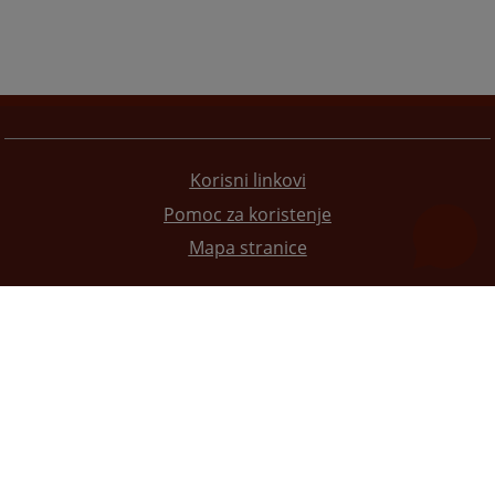
Korisni linkovi
Pomoc za koristenje
Mapa stranice
Redizajn web stranice je finansirala Evropska unija. Za njen sadržaj isključivo je odgovorno
Visoko sudsko i tužilačko vijeće BiH i ona ne odražava nužno stavove Evropske unije.