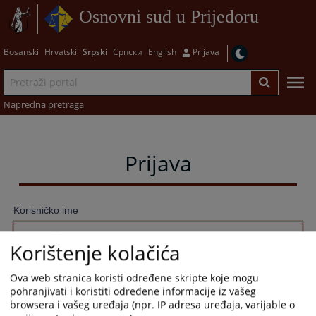
Osnovni sud u Prijedoru
Bosanski
Hrvatski
Srpski
Српски
English
Prijava
Napredna pretraga
Prijava
Korisničko ime
Korištenje kolačića
Lozinka
Ova web stranica koristi određene skripte koje mogu
pohranjivati i koristiti određene informacije iz vašeg
browsera i vašeg uređaja (npr. IP adresa uređaja, varijable o