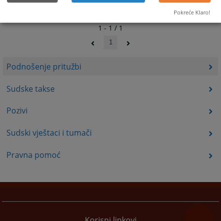
Pokreće Klaro!
1 - 1 / 1
1
Podnošenje pritužbi
Sudske takse
Pozivi
Sudski vještaci i tumači
Pravna pomoć
Korisni linkovi