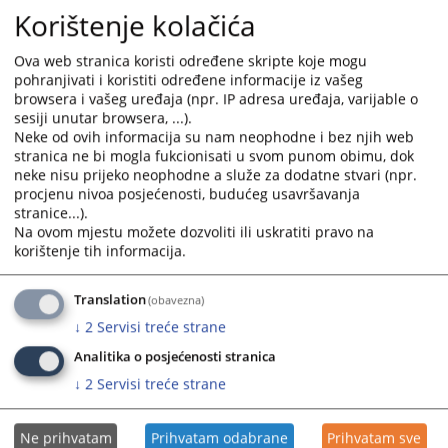
stranke mogu lično ostaviti u sandučić koji se nalazi u
Korištenje kolačića
holu prizemlja zgrade Osnovnog suda u Prijedoru.
Ova web stranica koristi određene skripte koje mogu
6793
PREGLEDA
pohranjivati i koristiti određene informacije iz vašeg
browsera i vašeg uređaja (npr. IP adresa uređaja, varijable o
sesiji unutar browsera, ...).
Neke od ovih informacija su nam neophodne i bez njih web
stranica ne bi mogla fukcionisati u svom punom obimu, dok
neke nisu prijeko neophodne a služe za dodatne stvari (npr.
procjenu nivoa posjećenosti, budućeg usavršavanja
stranice...).
Na ovom mjestu možete dozvoliti ili uskratiti pravo na
korištenje tih informacija.
Translation
(obavezna)
↓
2
Servisi treće strane
Analitika o posjećenosti stranica
↓
2
Servisi treće strane
Ne prihvatam
Prihvatam odabrane
Prihvatam sve