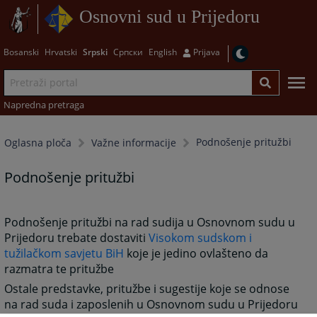
Osnovni sud u Prijedoru
Bosanski
Hrvatski
Srpski
Српски
English
Prijava
Napredna pretraga
Podnošenje pritužbi
Oglasna ploča
Važne informacije
Podnošenje pritužbi
Podnošenje pritužbi na rad sudija u Osnovnom sudu u
Prijedoru trebate dostaviti
Visokom sudskom i
tužilačkom savjetu BiH
koje je jedino ovlašteno da
razmatra te pritužbe
Ostale predstavke, pritužbe i sugestije koje se odnose
na rad suda i zaposlenih u Osnovnom sudu u Prijedoru