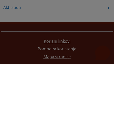
Akti suda
Korisni linkovi
Pomoc za koristenje
Mapa stranice
Redizajn web stranice je finansirala Evropska unija. Za njen sadržaj isključivo je odgovorno
Visoko sudsko i tužilačko vijeće BiH i ona ne odražava nužno stavove Evropske unije.