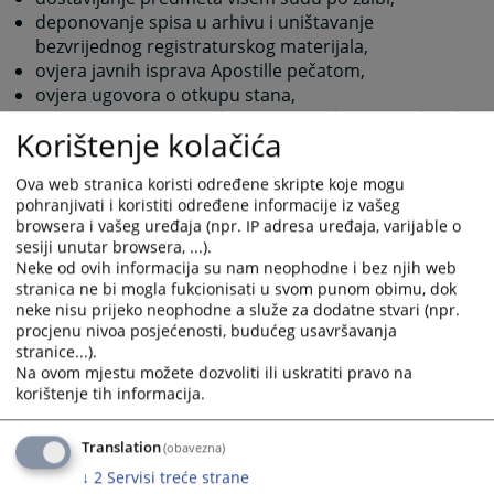
deponovanje spisa u arhivu i uništavanje
bezvrijednog registraturskog materijala,
ovjera javnih isprava Apostille pečatom,
ovjera ugovora o otkupu stana,
izdavanje uvjerenja o činjenicama o kojima sud vodi
Korištenje kolačića
evidenciju (vidi Uvjerenja i potvrde).
Sudska pisarnica smještena je u prizemlju zgrade suda
Ova web stranica koristi određene skripte koje mogu
u kancelariji broj 5 i 9 a kontakt telefon 052/211-015,
pohranjivati i koristiti određene informacije iz vašeg
browsera i vašeg uređaja (npr. IP adresa uređaja, varijable o
lokal 105 i 109.
sesiji unutar browsera, ...).
Neke od ovih informacija su nam neophodne i bez njih web
3589
PREGLEDA
stranica ne bi mogla fukcionisati u svom punom obimu, dok
neke nisu prijeko neophodne a služe za dodatne stvari (npr.
procjenu nivoa posjećenosti, budućeg usavršavanja
stranice...).
Na ovom mjestu možete dozvoliti ili uskratiti pravo na
korištenje tih informacija.
Translation
(obavezna)
↓
2
Servisi treće strane