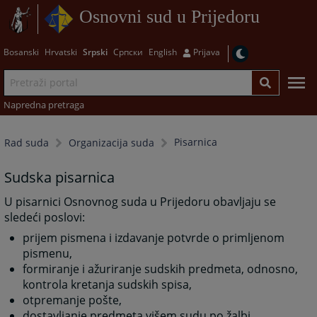
Osnovni sud u Prijedoru
Bosanski
Hrvatski
Srpski
Српски
English
Prijava
Napredna pretraga
Pisarnica
Rad suda
Organizacija suda
Sudska pisarnica
U pisarnici Osnovnog suda u Prijedoru obavljaju se
sledeći poslovi:
prijem pismena i izdavanje potvrde o primljenom
pismenu,
formiranje i ažuriranje sudskih predmeta, odnosno,
kontrola kretanja sudskih spisa,
otpremanje pošte,
dostavljanje predmeta višem sudu po žalbi,