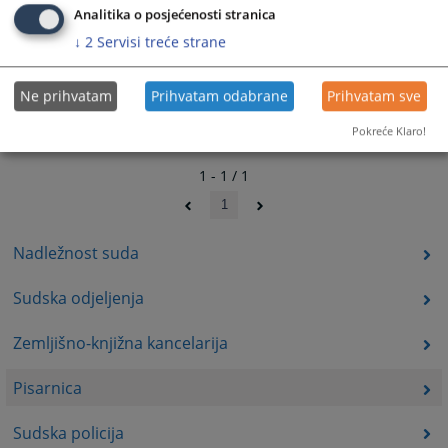
Analitika o posjećenosti stranica
↓
2
Servisi treće strane
Ne prihvatam
Prihvatam odabrane
Prihvatam sve
Pokreće Klaro!
1 - 1 / 1
1
Nadležnost suda
Sudska odjeljenja
Zemljišno-knjižna kancelarija
Pisarnica
Sudska policija