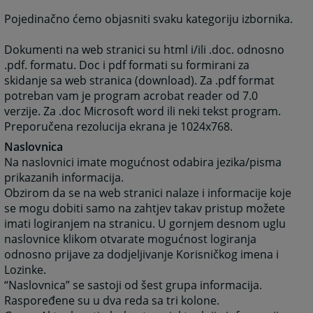
Pojedinačno ćemo objasniti svaku kategoriju izbornika.
Dokumenti na web stranici su html i/ili .doc. odnosno
.pdf. formatu. Doc i pdf formati su formirani za
skidanje sa web stranica (download). Za .pdf format
potreban vam je program acrobat reader od 7.0
verzije. Za .doc Microsoft word ili neki tekst program.
Preporučena rezolucija ekrana je 1024x768.
Naslovnica
Na naslovnici imate mogućnost odabira jezika/pisma
prikazanih informacija.
Obzirom da se na web stranici nalaze i informacije koje
se mogu dobiti samo na zahtjev takav pristup možete
imati logiranjem na stranicu. U gornjem desnom uglu
naslovnice klikom otvarate mogućnost logiranja
odnosno prijave za dodjeljivanje Korisničkog imena i
Lozinke.
“Naslovnica” se sastoji od šest grupa informacija.
Raspoređene su u dva reda sa tri kolone.