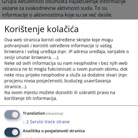
Grupa Aktuelnosti obuhvata najaktuelnije informacije
vezane za svakodnevne aktivnosti suda. To su
informacije o aktivnostima koje su se već desile.
Grupa Riječ predsjednika sadrži pozdravnu riječ
Korištenje kolačića
predsjednika suda kao izraz dobrodošlice i želje za što
boljom međusobnom komunikacijom.
Ova web stranica koristi određene skripte koje mogu
Grupa Najava događaja predstavlja najavu budućih
pohranjivati i koristiti određene informacije iz vašeg
događanja važnih za sud sa datumom događanja.
browsera i vašeg uređaja (npr. IP adresa uređaja, varijable o
Grupa često postavljana pitanja prikazuje pitanja i
sesiji unutar browsera, ...).
odgovore koji su najčešće postavljana sudu, a vezana
Neke od ovih informacija su nam neophodne i bez njih web
su za rad suda ili druge aktivnosti vezane za sam sud.
stranica ne bi mogla fukcionisati u svom punom obimu, dok
neke nisu prijeko neophodne a služe za dodatne stvari (npr.
Grupa Raspored suđenja prikazuje detaljne informacije
procjenu nivoa posjećenosti, budućeg usavršavanja
o suđenjima u sudu za određeni vremenski period.
stranice...).
Grupa Vijesti iz pravosuđa obuhvata informacije koje
Na ovom mjestu možete dozvoliti ili uskratiti pravo na
su vezane za pravosuđe BiH u cjelini.
korištenje tih informacija.
Unutar svih grupa starije novosti i informacije osim
onih koje su na naslovnici nisu zbrisane. Klikom na riječ
Translation
(obavezna)
“više” prebaciti će vas arhivu aktuelnosti ili drugih
↓
2
Servisi treće strane
informacija.
Analitika o posjećenosti stranica
Rad suda