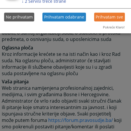
Klikom na Rad suda otvoriti će vam se web stranicama
↓
2
Servisi treće strane
sa svim novostima (arhivom) koje su vezane za rad
suda.
Ne prihvatam
Prihvatam odabrane
Prihvatam sve
Klikom na neku od kategorija možete dobiti
informacije: o dokumentima koje na sudu možete
Pokreće Klaro!
dobiti, o samoj organizaciji suda, o statistici o protoku
predmeta, o osnivanju suda, o uposlenicima suda
Oglasna ploča
Kroz informacije krećete se na isti način kao i kroz Rad
suda. Na oglasnu ploču, administrator će stavljati
informacije ili službene obavijesti koje su i u zgradi
suda postavljene na oglasnu ploču
Vaša pitanja
Web stranica namijenjena profesionalnoj zajednici,
medijima, i svim građanima Bosne i Hercegovine.
Administrator će vrlo rado objaviti svaki stručni članak
ili pitanje koje smatra interesantnim za javnost. i koji
ispunjava stručne kriterije objave. Svaki posjetitelj
može putem foruma
https://forum.pravosudje.ba/
koji
smo pokrenuli postaviti pitanje/komentar ili poslati