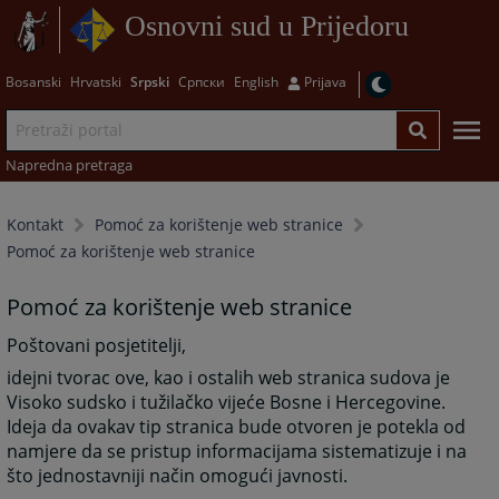
Osnovni sud u Prijedoru
Bosanski
Hrvatski
Srpski
Српски
English
Prijava
Napredna pretraga
Kontakt
Pomoć za korištenje web stranice
Pomoć za korištenje web stranice
Pomoć za korištenje web stranice
Poštovani posjetitelji,
idejni tvorac ove, kao i ostalih web stranica sudova je
Visoko sudsko i tužilačko vijeće Bosne i Hercegovine.
Ideja da ovakav tip stranica bude otvoren je potekla od
namjere da se pristup informacijama sistematizuje i na
što jednostavniji način omogući javnosti.