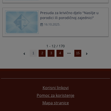
Presuda za krivično djelo "Nasilje u
porodici ili porodičnoj zajednici"
16.10.2025.
1 - 12 / 170
1
2
3
4
15
Korisni linkovi
Pomoc za koristenje
Mapa stranice