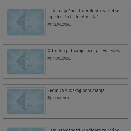
a
a
date.
date.
Lista uspješnosti kandidata za radno
Press
Press
mjesto "Portir-telefonista"
the
the
12.06.2026.
question
question
mark
mark
key
key
to
to
get
get
Određen jednomjesečni pritvor M.M.
the
the
11.05.2026.
keyboard
keyboard
shortcuts
shortcuts
for
for
changing
changing
dates.
dates.
Sedmica sudskog poravnanja
27.04.2026.
Lista uspješnosti kandidata za radno