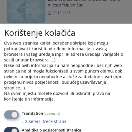
mjesto "Upisničar"
29.12.2025.
Korištenje kolačića
Određen jednomjesečni pritvor D.M.
Ova web stranica koristi određene skripte koje mogu
25.12.2025.
pohranjivati i koristiti određene informacije iz vašeg
browsera i vašeg uređaja (npr. IP adresa uređaja, varijable o
sesiji unutar browsera, ...).
Neke od ovih informacija su nam neophodne i bez njih web
stranica ne bi mogla fukcionisati u svom punom obimu, dok
neke nisu prijeko neophodne a služe za dodatne stvari (npr.
Određen jednomjesečni pritvor
procjenu nivoa posjećenosti, budućeg usavršavanja
osumnjičenom D.T.
stranice...).
04.12.2025.
Na ovom mjestu možete dozvoliti ili uskratiti pravo na
korištenje tih informacija.
Translation
(obavezna)
Određen jednomjesečni pritvor
↓
2
Servisi treće strane
osumnjičenom A.U.
Analitika o posjećenosti stranica