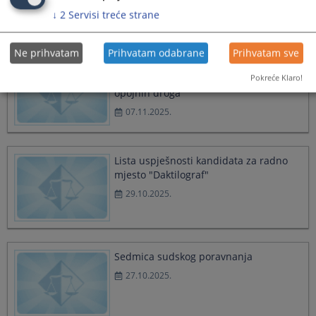
24.11.2025.
↓
2
Servisi treće strane
Ne prihvatam
Prihvatam odabrane
Prihvatam sve
Osuđujuća presuda za krivično djelo
"Neovlaštena proizvodnja i promet
Pokreće Klaro!
opojnih droga"
07.11.2025.
Lista uspješnosti kandidata za radno
mjesto "Daktilograf"
29.10.2025.
Sedmica sudskog poravnanja
27.10.2025.