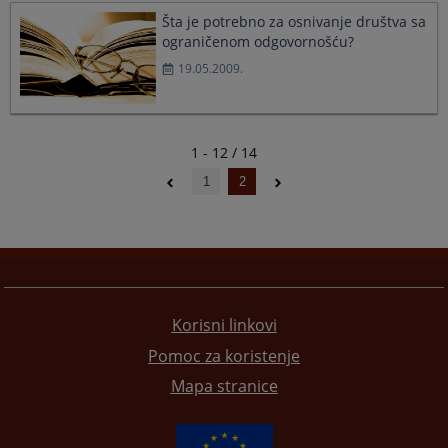
Šta je potrebno za osnivanje društva sa
ograničenom odgovornošću?
19.05.2009.
1 - 12 / 14
1
2
Korisni linkovi
Pomoc za koristenje
Mapa stranice