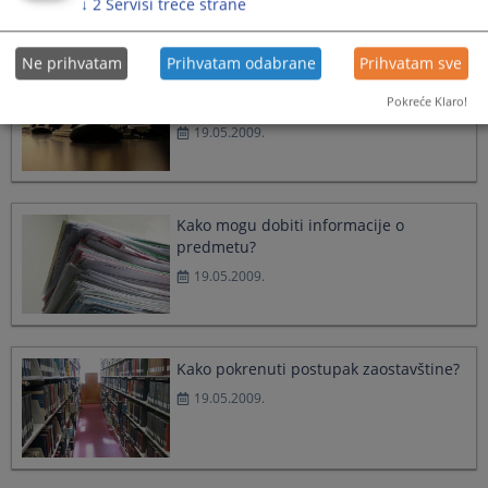
↓
2
Servisi treće strane
19.05.2009.
Ne prihvatam
Prihvatam odabrane
Prihvatam sve
Kako podnijeti zahtjev za pristup
Pokreće Klaro!
informacijama?
19.05.2009.
Kako mogu dobiti informacije o
predmetu?
19.05.2009.
Kako pokrenuti postupak zaostavštine?
19.05.2009.