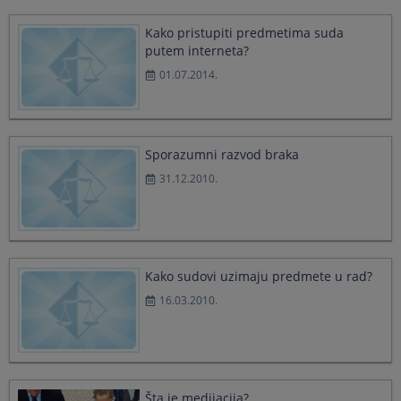
a
a
date.
date.
Kako pristupiti predmetima suda
Press
Press
putem interneta?
the
the
01.07.2014.
question
question
mark
mark
key
key
to
to
get
get
Sporazumni razvod braka
the
the
31.12.2010.
keyboard
keyboard
shortcuts
shortcuts
for
for
changing
changing
dates.
dates.
Kako sudovi uzimaju predmete u rad?
16.03.2010.
Šta je medijacija?