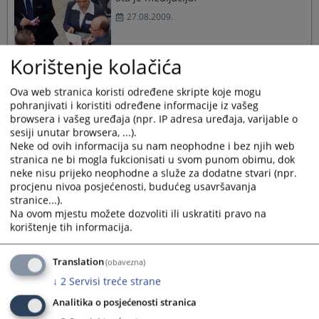
27.08.2009.
Korištenje kolačića
Kako mogu doći do sudije u postupku?
Ova web stranica koristi određene skripte koje mogu
pohranjivati i koristiti određene informacije iz vašeg
19.05.2009.
browsera i vašeg uređaja (npr. IP adresa uređaja, varijable o
sesiji unutar browsera, ...).
Neke od ovih informacija su nam neophodne i bez njih web
stranica ne bi mogla fukcionisati u svom punom obimu, dok
neke nisu prijeko neophodne a služe za dodatne stvari (npr.
Kako sastaviti testament?
procjenu nivoa posjećenosti, budućeg usavršavanja
stranice...).
19.05.2009.
Na ovom mjestu možete dozvoliti ili uskratiti pravo na
korištenje tih informacija.
Translation
(obavezna)
Kako dobiti uvjerenje da nije izricana
↓
2
Servisi treće strane
mjera zabrane obavljanja djelatnosti za
Analitika o posjećenosti stranica
pravna i fizička lica?