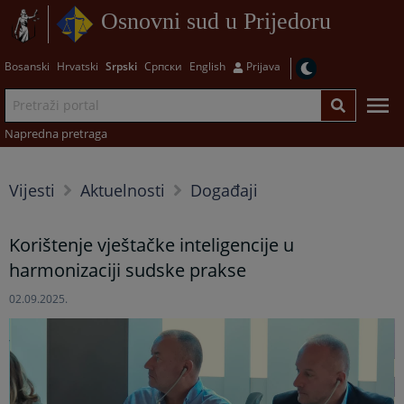
Osnovni sud u Prijedoru
Bosanski
Hrvatski
Srpski
Српски
English
Prijava
Napredna pretraga
Vijesti
Aktuelnosti
Događaji
Korištenje vještačke inteligencije u
harmonizaciji sudske prakse
02.09.2025.