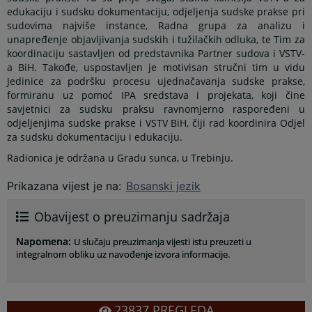
edukaciju i sudsku dokumentaciju, odjeljenja sudske prakse pri
sudovima najviše instance, Radna grupa za analizu i
unapređenje objavljivanja sudskih i tužilačkih odluka, te Tim za
koordinaciju sastavljen od predstavnika Partner sudova i VSTV-
a BiH. Takođe, uspostavljen je motivisan stručni tim u vidu
Jedinice za podršku procesu ujednačavanja sudske prakse,
formiranu uz pomoć IPA sredstava i projekata, koji čine
savjetnici za sudsku praksu ravnomjerno raspoređeni u
odjeljenjima sudske prakse i VSTV BiH, čiji rad koordinira Odjel
za sudsku dokumentaciju i edukaciju.
Radionica je održana u Gradu sunca, u Trebinju.
Prikazana vijest je na
:
Bosanski jezik
Obavijest o preuzimanju sadržaja
Napomena
:
U slučaju preuzimanja vijesti istu preuzeti u
integralnom obliku uz navođenje izvora informacije.
23837
PREGLEDA