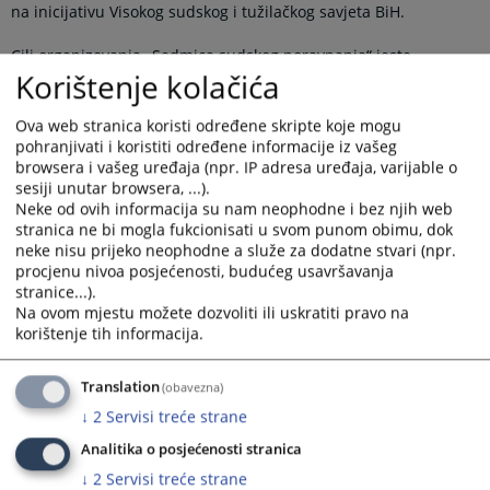
na inicijativu Visokog sudskog i tužilačkog savjeta BiH.
Cilj organizovanja „Sedmica sudskog poravnanja“ jeste
Korištenje kolačića
rješavanje što je moguće većeg broja predmeta mirnim putem,
u skraćenom postupku, koji je ekonomičniji i brži za stranke. Na
ovaj način se želi izvršiti pozitivan utjecaj na efikasnost sudskih
Ova web stranica koristi određene skripte koje mogu
postupaka te promjenu pristupa suda i stranaka rješavanju
pohranjivati i koristiti određene informacije iz vašeg
sporova, gdje se kao prioritet postavlja brzo i efikasno
browsera i vašeg uređaja (npr. IP adresa uređaja, varijable o
rješavanje, s akcentom na zadovoljstvo stranaka na ishod spora
sesiji unutar browsera, ...).
i uslugu suda.
Neke od ovih informacija su nam neophodne i bez njih web
stranica ne bi mogla fukcionisati u svom punom obimu, dok
neke nisu prijeko neophodne a služe za dodatne stvari (npr.
Više informacija u obrascu koji se nalazi u pratećim
procjenu nivoa posjećenosti, budućeg usavršavanja
dokumentima!
stranice...).
Prikazana vijest je na
:
Srpski jezik
Na ovom mjestu možete dozvoliti ili uskratiti pravo na
korištenje tih informacija.
Prateći dokumenti
Translation
(obavezna)
Obavijest za Sedmicu sudskog poravnanja
↓
2
Servisi treće strane
Analitika o posjećenosti stranica
↓
2
Servisi treće strane
208
PREGLEDA