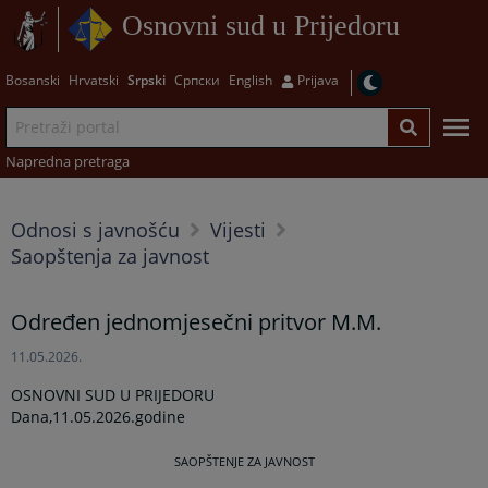
Osnovni sud u Prijedoru
Bosanski
Hrvatski
Srpski
Српски
English
Prijava
Napredna pretraga
Odnosi s javnošću
Vijesti
Saopštenja za javnost
Određen jednomjesečni pritvor M.M.
11.05.2026.
OSNOVNI SUD U PRIJEDORU
Dana,11.05.2026.godine
SAOPŠTENJE ZA JAVNOST