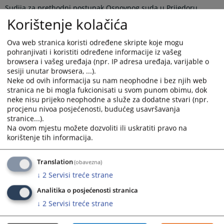
Sudija za prethodni postupak Osnovnog suda u Prijedoru
Senad Hadžić je dana 08.05.2026. godine donio rješenje broj 77
Korištenje kolačića
0 K 149252 26 Kpp kojim je prema osumnjičenom M.M. zbog
postojanja osnovane sumnje da je učinio krivično djelo
Ova web stranica koristi određene skripte koje mogu
„Neovlašćena proizvodnja i promet opojnih droga“ iz člana 207.
pohranjivati i koristiti određene informacije iz vašeg
stav 1. Krivičnog zakonika Republike Srpske,određen pritvor u
browsera i vašeg uređaja (npr. IP adresa uređaja, varijable o
trajanju od 1 (jedan) mjesec, koji se ima računati počev od
sesiji unutar browsera, ...).
06.05.2026. godine od 12,25 časova., kao dana i časa lišenja
Neke od ovih informacija su nam neophodne i bez njih web
slobode, te može trajati najduže do 06.06.2026. godine do 12,25
stranica ne bi mogla fukcionisati u svom punom obimu, dok
časova., na osnovu člana 197. stav 1. tačka b) i v), a u vezi sa
neke nisu prijeko neophodne a služe za dodatne stvari (npr.
članom 196. Zakona o krivičnom postupku Republike Srpske.
procjenu nivoa posjećenosti, budućeg usavršavanja
stranice...).
Na ovom mjestu možete dozvoliti ili uskratiti pravo na
Žalba na rješenje ne odlaže izvršenje rješenja.
korištenje tih informacija.
Predsjednik suda:
Danijela Elenkov
Translation
(obavezna)
Prikazana vijest je na
:
Srpski jezik
↓
2
Servisi treće strane
187
PREGLEDA
Analitika o posjećenosti stranica
↓
2
Servisi treće strane