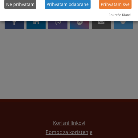
Ne prihvatam
Prihvatam odabrane
Prihvatam sve
Pokreće Klaro!
Korisni linkovi
Pomoc za koristenje