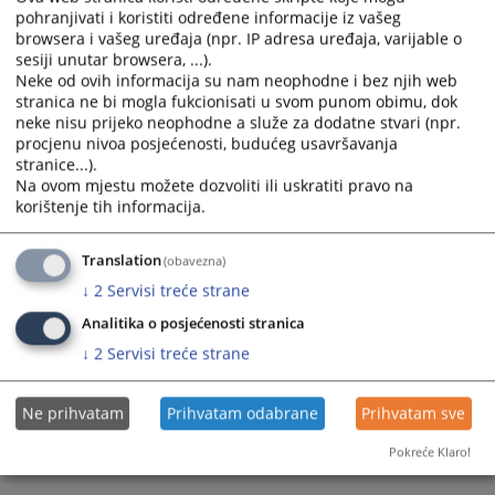
odredbom čl. 30. Zakona o sudovima Republike Srpske
pohranjivati i koristiti određene informacije iz vašeg
("Službeni glasnik Republike Srpske" broj 37/12, 44/15, 100/17)
browsera i vašeg uređaja (npr. IP adresa uređaja, varijable o
a čime je ispunjen uslov iz čl. 25 Zakona o udruženjima i
sesiji unutar browsera, ...).
fondacijama Republike Srpske ("Službeni glasnik Republike
Neke od ovih informacija su nam neophodne i bez njih web
Srpske" broj 52/01 i 42/05) koji navodi da se udruženja ili
stranica ne bi mogla fukcionisati u svom punom obimu, dok
fondacije upisuju u registar udruženja ili registar fondacija
neke nisu prijeko neophodne a služe za dodatne stvari (npr.
koga vode osnovni sudovi u sjedištima okružnih sudova na
procjenu nivoa posjećenosti, budućeg usavršavanja
čijem području udruženje ili fondacija ima svoje sjedište.
stranice...).
Na ovom mjestu možete dozvoliti ili uskratiti pravo na
Prikazana vijest je na
:
Srpski jezik
korištenje tih informacija.
8122
PREGLEDA
Translation
(obavezna)
↓
2
Servisi treće strane
Analitika o posjećenosti stranica
↓
2
Servisi treće strane
Ne prihvatam
Prihvatam odabrane
Prihvatam sve
Pokreće Klaro!