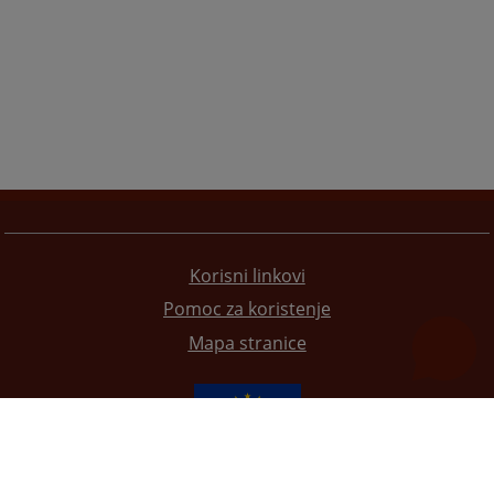
Korisni linkovi
Pomoc za koristenje
Mapa stranice
Redizajn web stranice je finansirala Evropska unija. Za njen sadržaj isključivo je odgovorno
Visoko sudsko i tužilačko vijeće BiH i ona ne odražava nužno stavove Evropske unije.