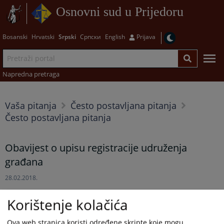
Osnovni sud u Prijedoru
Bosanski
Hrvatski
Srpski
Српски
English
Prijava
Napredna pretraga
Vaša pitanja
Često postavljana pitanja
Često postavljana pitanja
Obavijest o upisu registracije udruženja
građana
28.02.2018.
Obavještavamo javnost da je Osnovni sud u Prijedoru od
Korištenje kolačića
početka rada Okružnog suda u Prijedoru nadležan za poslove
upisa registracije udruženja građana i fondacija u skladu sa
Ova web stranica koristi određene skripte koje mogu