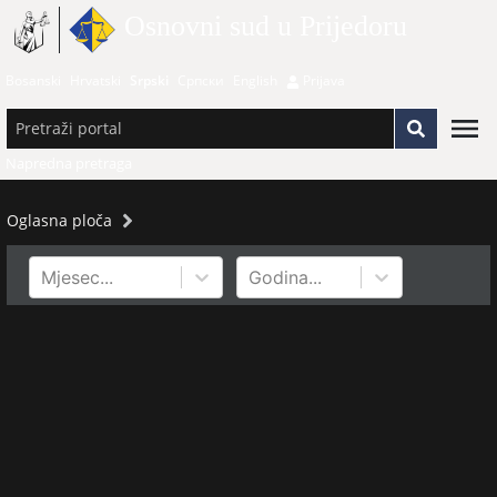
Osnovni sud u Prijedoru
Bosanski
Hrvatski
Srpski
Српски
English
Prijava
Napredna pretraga
Oglasna ploča
Mjesec...
Godina...