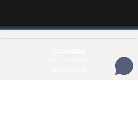
Korisni linkovi
Pomoc za koristenje
Mapa stranice
Redizajn web stranice je finansirala Evropska unija. Za njen sadržaj isključivo je odgovorno
Visoko sudsko i tužilačko vijeće BiH i ona ne odražava nužno stavove Evropske unije.